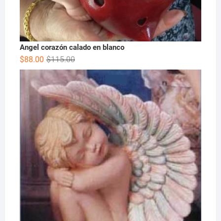
Angel corazón calado en blanco
$
88.00
$
115.00