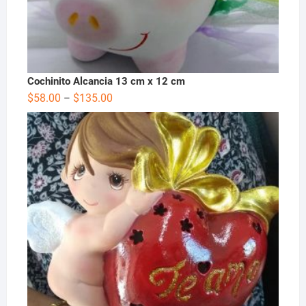
Cochinito Alcancia 13 cm x 12 cm
$
58.00
$
135.00
–