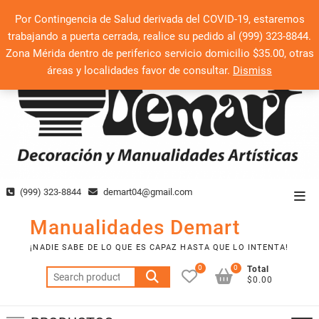
Saltar
Por Contingencia de Salud derivada del COVID-19, estaremos
al
trabajando a puerta cerrada, realice su pedido al (999) 323-8844.
contenido
Zona Mérida dentro de periferico servicio domicilio $35.00, otras
áreas y localidades favor de consultar.
Dismiss
(999) 323-8844
demart04@gmail.com
Men
de
Manualidades Demart
la
¡NADIE SABE DE LO QUE ES CAPAZ HASTA QUE LO INTENTA!
barr
0
0
Total
Search
supe
$0.00
for: