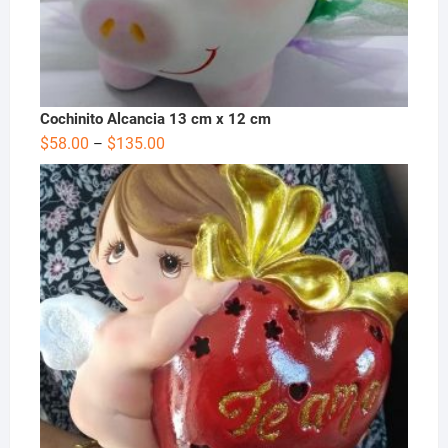
Cochinito Alcancia 13 cm x 12 cm
$
58.00
$
135.00
–