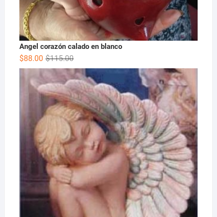
Angel corazón calado en blanco
$
88.00
$
115.00