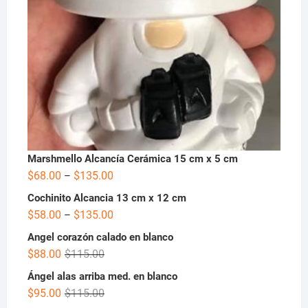
Marshmello Alcancía Cerámica 15 cm x 5 cm
$
68.00
$
135.00
–
Cochinito Alcancia 13 cm x 12 cm
$
58.00
$
135.00
–
Angel corazón calado en blanco
$
88.00
$
115.00
Ángel alas arriba med. en blanco
$
95.00
$
115.00