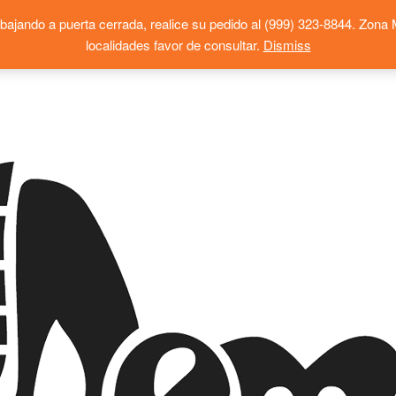
jando a puerta cerrada, realice su pedido al (999) 323-8844. Zona Mér
localidades favor de consultar.
Dismiss