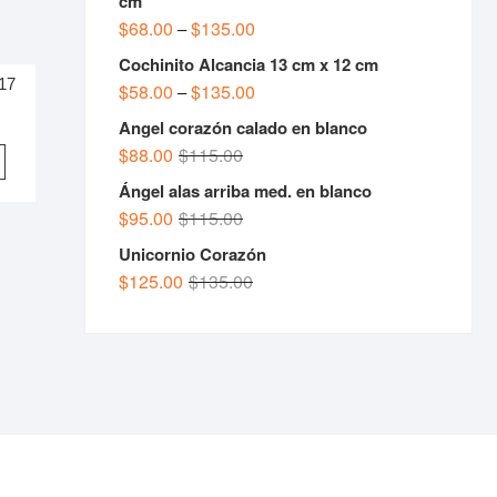
cm
$
68.00
$
135.00
–
Cochinito Alcancia 13 cm x 12 cm
17
$
58.00
$
135.00
–
Angel corazón calado en blanco
$
88.00
$
115.00
Ángel alas arriba med. en blanco
$
95.00
$
115.00
Unicornio Corazón
$
125.00
$
135.00