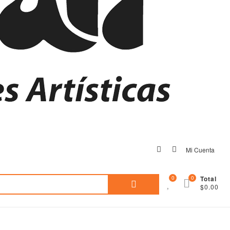
facebook
instagram
Mi Cuenta
Search
0
0
Total
$0.00
for: